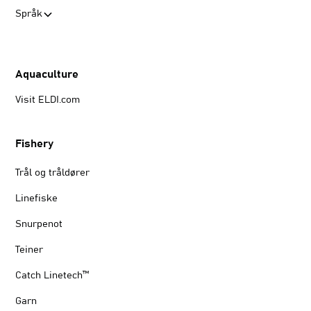
Språk
Aquaculture
Visit ELDI.com
Fishery
Trål og tråldører
Linefiske
Snurpenot
Teiner
Catch Linetech™
Garn