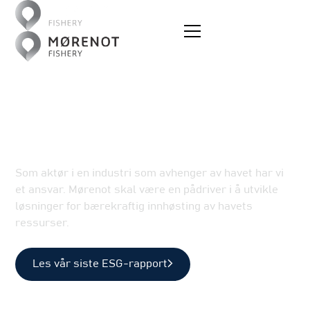
Bærekraft
Vår forpliktelse til
bærekraftig praksis
Som aktør i en industri som avhenger av havet har vi
et ansvar. Mørenot skal være en pådriver i å utvikle
løsninger for bærekraftig innhøsting av havets
ressurser.
Les vår siste ESG-rapport