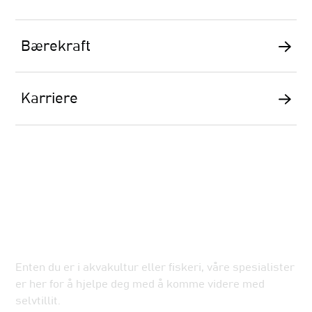
Bærekraft
Karriere
La oss optimalisere
marineoperasjonene dine
Enten du er i akvakultur eller fiskeri, våre spesialister
er her for å hjelpe deg med å komme videre med
selvtillit.