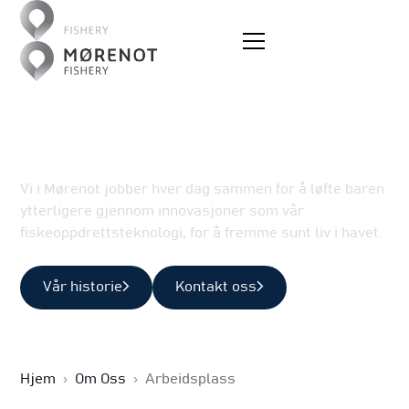
Arbeidsplass
#WEAREMORENOT
Vi i Mørenot jobber hver dag sammen for å løfte baren
ytterligere gjennom innovasjoner som vår
fiskeoppdrettsteknologi, for å fremme sunt liv i havet.
Vår historie
Kontakt oss
Hjem
›
Om Oss
›
Arbeidsplass