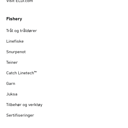
Visit ELDI.com
Fishery
Trål og tråldører
Linefiske
Snurpenot
Teiner
Catch Linetech™
Garn
Juksa
Tilbehør og verktøy
Sertifiseringer