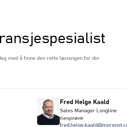
ansjespesialist
deg med å finne den rette løsningen for din
Fred Helge Kaald
Sales Manager Longline
Gangstøvik
fred.helge.kaald@morenot.