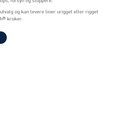
klips, forsyn og stoppere.
 utvalg og kan levere liner urigget eller rigget
h® kroker.