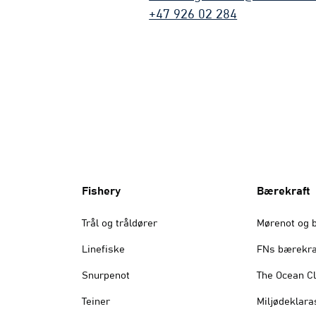
+47 926 02 284
Fishery
Bærekraft
Trål og tråldører
Mørenot og 
Linefiske
FNs bærekra
Snurpenot
The Ocean C
Teiner
Miljødeklara