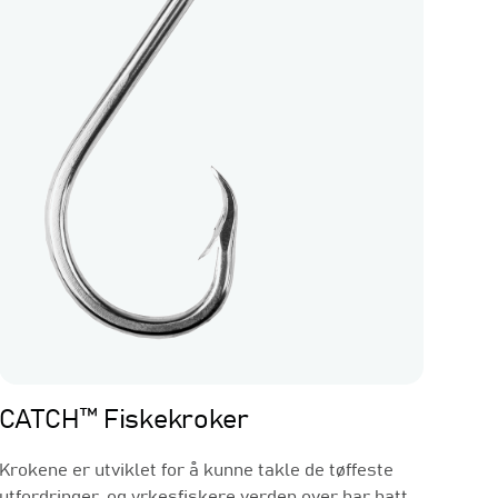
Linefiske
CATCH™ Fiskekroker
Krokene er utviklet for å kunne takle de tøffeste
utfordringer, og yrkesfiskere verden over har hatt