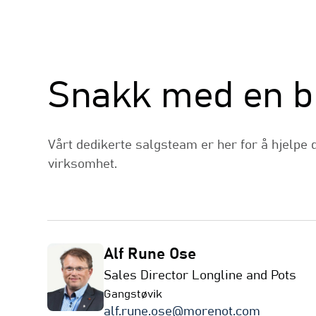
Salg
Snakk med en br
Vårt dedikerte salgsteam er her for å hjelpe 
virksomhet.
Alf Rune Ose
Sales Director Longline and Pots
Gangstøvik
alf.rune.ose@morenot.com