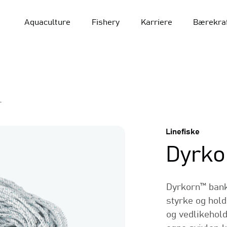
Aquaculture
Fishery
Karriere
Bærekra
r
Linefiske
Dyrko
Dyrkorn™ bank
styrke og hold
og vedlikehold