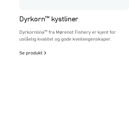
Linefiske
Dyrkorn™ kystliner
Dyrkornlina™ fra Mørenot Fishery er kjent for
uslåelig kvalitet og gode kveileegenskaper.
Se produkt